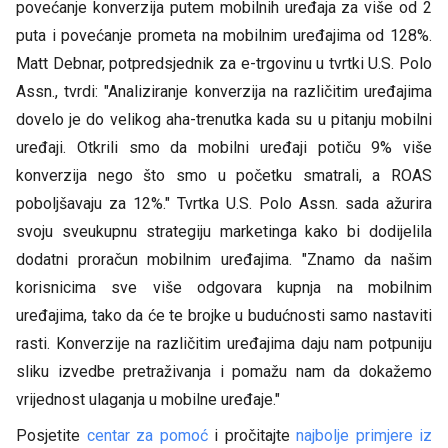
povećanje konverzija putem mobilnih uređaja za više od 2
puta i povećanje prometa na mobilnim uređajima od 128%.
Matt Debnar, potpredsjednik za e-trgovinu u tvrtki U.S. Polo
Assn., tvrdi: "Analiziranje konverzija na različitim uređajima
dovelo je do velikog aha-trenutka kada su u pitanju mobilni
uređaji. Otkrili smo da mobilni uređaji potiču 9% više
konverzija nego što smo u početku smatrali, a ROAS
poboljšavaju za 12%." Tvrtka U.S. Polo Assn. sada ažurira
svoju sveukupnu strategiju marketinga kako bi dodijelila
dodatni proračun mobilnim uređajima. "Znamo da našim
korisnicima sve više odgovara kupnja na mobilnim
uređajima, tako da će te brojke u budućnosti samo nastaviti
rasti. Konverzije na različitim uređajima daju nam potpuniju
sliku izvedbe pretraživanja i pomažu nam da dokažemo
vrijednost ulaganja u mobilne uređaje."
Posjetite
centar za pomoć
i pročitajte
najbolje primjere iz