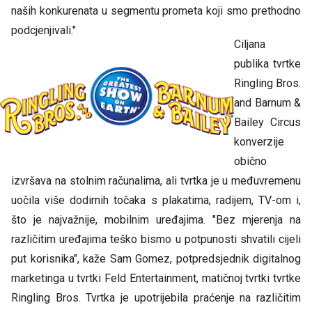
naših konkurenata u segmentu prometa koji smo prethodno
podcjenjivali."
Ciljana
publika tvrtke
Ringling Bros.
and Barnum &
Bailey Circus
konverzije
obično
izvršava na stolnim računalima, ali tvrtka je u međuvremenu
uočila više dodirnih točaka s plakatima, radijem, TV-om i,
što je najvažnije, mobilnim uređajima. "Bez mjerenja na
različitim uređajima teško bismo u potpunosti shvatili cijeli
put korisnika", kaže Sam Gomez, potpredsjednik digitalnog
marketinga u tvrtki Feld Entertainment, matičnoj tvrtki tvrtke
Ringling Bros. Tvrtka je upotrijebila praćenje na različitim