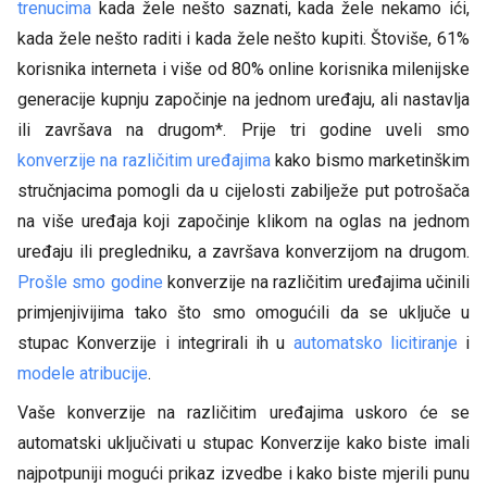
trenucima
kada žele nešto saznati, kada žele nekamo ići,
kada žele nešto raditi i kada žele nešto kupiti. Štoviše, 61%
korisnika interneta i više od 80% online korisnika milenijske
generacije kupnju započinje na jednom uređaju, ali nastavlja
ili završava na drugom*. Prije tri godine uveli smo
konverzije na različitim uređajima
kako bismo marketinškim
stručnjacima pomogli da u cijelosti zabilježe put potrošača
na više uređaja koji započinje klikom na oglas na jednom
uređaju ili pregledniku, a završava konverzijom na drugom.
Prošle smo godine
konverzije na različitim uređajima učinili
primjenjivijima tako što smo omogućili da se uključe u
stupac Konverzije i integrirali ih u
automatsko licitiranje
i
modele atribucije
.
Vaše konverzije na različitim uređajima uskoro će se
automatski uključivati u stupac Konverzije kako biste imali
najpotpuniji mogući prikaz izvedbe i kako biste mjerili punu