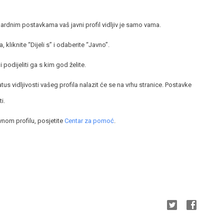
ndardnim postavkama vaš javni profil vidljiv je samo vama.
a, kliknite “Dijeli s” i odaberite “Javno”.
i podijeliti ga s kim god želite.
atus vidljivosti vašeg profila nalazit će se na vrhu stranice. Postavke
i.
avnom profilu, posjetite
Centar za pomoć
.