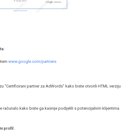
ta:
putem
www.google.com/partners
ezu “Certificirani partner za AdWords” kako biste otvorili HTML verziju
oje računalo kako biste ga kasnije podijelili s potencijalnim klijentima.
i profil: