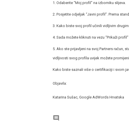
1. Odaberite “Moj profil” na izborniku slijeva.
2. Posjetite odjeljak “Javni profil”. Prema sta
3. Kako biste svoj profil učinili vidljivim drugim
4. Sada možete kliknuti na vezu “Prikaži profil” 
5. Ako ste prijavljeni na svoj Partners račun, st
vidljivosti svog profila uvijek možete promijenit
Kako biste saznali više o certifikaciji i svom j
Objavila:
Katarina Sušac, Google AdWords Hrvatska
