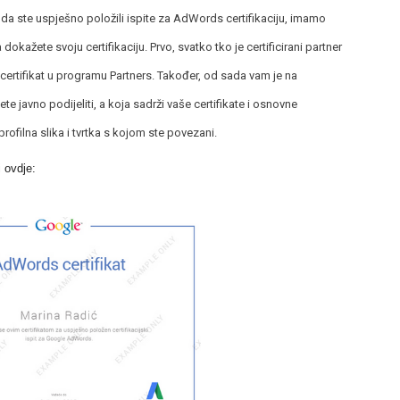
az da ste uspješno položili ispite za AdWords certifikaciju, imamo
okažete svoju certifikaciju. Prvo, svatko tko je certificirani partner
tifikat u programu Partners. Također, od sada vam je na
te javno podijeliti, a koja sadrži vaše certifikate i osnovne
rofilna slika i tvrtka s kojom ste povezani.
i ovdje: