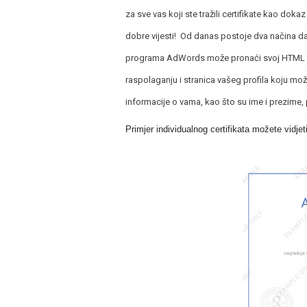
za sve vas koji ste tražili certifikate kao dok
dobre vijesti! Od danas postoje dva načina da d
programa AdWords može pronaći svoj HTML cer
raspolaganju i stranica vašeg profila koju može
informacije o vama, kao što su ime i prezime, p
Primjer individualnog certifikata možete vidjet