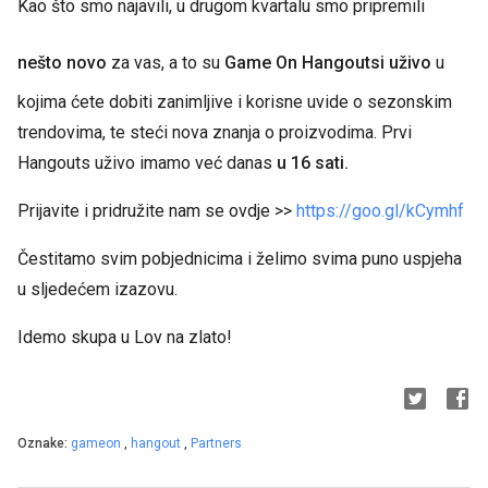
Kao što smo najavili, u drugom kvartalu smo pripremili
nešto novo
za vas, a to su
Game On Hangoutsi uživo
u
kojima ćete dobiti zanimljive i korisne uvide o sezonskim
trendovima, te steći nova znanja o proizvodima. Prvi
Hangouts uživo imamo već danas
u 16 sati.
Prijavite i pridružite nam se ovdje >>
https://goo.gl/kCymhf
Čestitamo svim pobjednicima i želimo svima puno uspjeha
u sljedećem izazovu.
Idemo skupa u Lov na zlato!
Oznake:
gameon
,
hangout
,
Partners