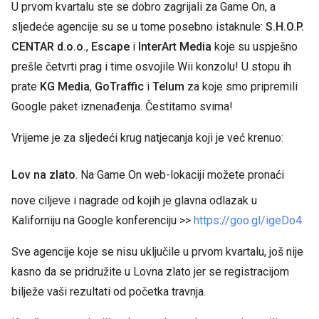
U prvom kvartalu ste se dobro zagrijali za Game On, a
sljedeće agencije su se u tome posebno istaknule:
S.H.O.P.
CENTAR d.o.o.
,
Escape
i
InterArt Media
koje su uspješno
prešle četvrti prag i time osvojile Wii konzolu! U stopu ih
prate
KG Media
,
GoTraffic
i
Telum
za koje smo pripremili
Google paket iznenađenja. Čestitamo svima!
Vrijeme je za sljedeći krug natjecanja koji je već krenuo:
Lov na zlato
. Na Game On web-lokaciji možete pronaći
nove ciljeve i nagrade od kojih je glavna odlazak u
Kaliforniju na Google konferenciju >>
https://goo.gl/igeDo4
Sve agencije koje se nisu uključile u prvom kvartalu, još nije
kasno da se pridružite u Lovna zlato jer se registracijom
bilježe vaši rezultati od početka travnja.