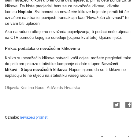
neki nevažeći klikovi u prethodna dva mjeseca, primit ćete bonus za te
klikove. Da biste pregledali bonuse za nevažeće klikove, kliknite
karticu
Naplata
. Svi bonusi za nevažeće klikove koje ste primili bit će
označeni na stranici povijesti transakcija kao "Nevažeća aktivnost" te
će vam biti uplaćeni.
Ako na računu otkrijemo nevažeća pojavljivanja, ti podaci neće utjecati
na CTR pomoću kojeg se određuje [ocjena kvalitete] ključne riječi.
Prikaz podataka o nevažećim klikovima
Koliko su nevažećih klikova ostvarili vaši oglasi možete pregledati tako
da prilikom prikaza statistike kampanje dodate stupce
Nevažeći
klikovi
i
Stopa nevažećih klikova
. Napominjemo da se ti klikovi ne
naplaćuju te ne utječu na statistiku vašeg računa.
Objav
ila Kristina Baus,
AdW
ords Hrvatska
Oznake:
nevažeći promet