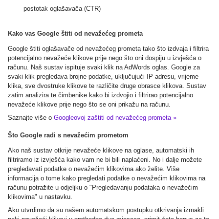
postotak oglašavača (CTR)
Kako vas Google štiti od nevažećeg prometa
Google štiti oglašavače od nevažećeg prometa tako što izdvaja i filtrira
potencijalno nevažeće klikove prije nego što oni dospiju u izvješća o
računu. Naš sustav ispituje svaki klik na AdWords oglas. Google za
svaki klik pregledava brojne podatke, uključujući IP adresu, vrijeme
klika, sve dvostruke klikove te različite druge obrasce klikova. Sustav
zatim analizira te čimbenike kako bi izdvojio i filtrirao potencijalno
nevažeće klikove prije nego što se oni prikažu na računu.
Saznajte više o
Googleovoj zaštiti od nevažećeg prometa »
Što Google radi s nevažećim prometom
Ako naš sustav otkrije nevažeće klikove na oglase, automatski ih
filtriramo iz izvješća kako vam ne bi bili naplaćeni. No i dalje možete
pregledavati podatke o nevažećim klikovima ako želite. Više
informacija o tome kako pregledati podatke o nevažećim klikovima na
računu potražite u odjeljku o "Pregledavanju podataka o nevažećim
klikovima" u nastavku.
Ako utvrdimo da su našem automatskom postupku otkrivanja izmakli