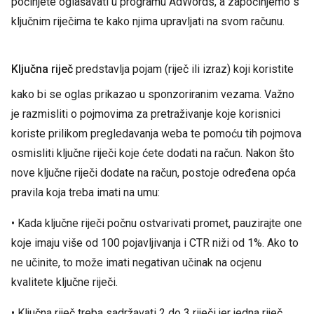
počinjete oglašavati u programu AdWords, a započinjemo s
ključnim riječima te kako njima upravljati na svom računu.
Ključna riječ
predstavlja pojam (riječ ili izraz) koji koristite
kako bi se oglas prikazao u sponzoriranim vezama. Važno
je razmisliti o pojmovima za pretraživanje koje korisnici
koriste prilikom pregledavanja weba te pomoću tih pojmova
osmisliti ključne riječi koje ćete dodati na račun. Nakon što
nove ključne riječi dodate na račun, postoje određena opća
pravila koja treba imati na umu:
• Kada ključne riječi počnu ostvarivati promet, pauzirajte one
koje imaju više od 100 pojavljivanja i CTR niži od 1%. Ako to
ne učinite, to može imati negativan učinak na ocjenu
kvalitete ključne riječi.
• Ključna riječ treba sadržavati 2 do 3 riječi jer jedna riječ