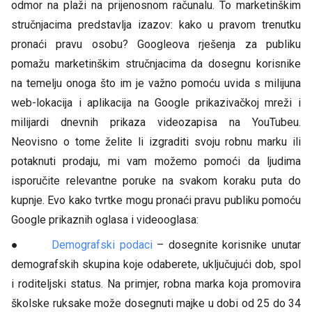
odmor na plaži na prijenosnom računalu. To marketinškim
stručnjacima predstavlja izazov: kako u pravom trenutku
pronaći pravu osobu? Googleova rješenja za publiku
pomažu marketinškim stručnjacima da dosegnu korisnike
na temelju onoga što im je važno pomoću uvida s milijuna
web-lokacija i aplikacija na Google prikazivačkoj mreži i
milijardi dnevnih prikaza videozapisa na YouTubeu.
Neovisno o tome želite li izgraditi svoju robnu marku ili
potaknuti prodaju, mi vam možemo pomoći da ljudima
isporučite relevantne poruke na svakom koraku puta do
kupnje. Evo kako tvrtke mogu pronaći pravu publiku pomoću
Google prikaznih oglasa i videooglasa:
●
Demografski podaci
– dosegnite korisnike unutar
demografskih skupina koje odaberete, uključujući dob, spol
i roditeljski status. Na primjer, robna marka koja promovira
školske ruksake može dosegnuti majke u dobi od 25 do 34