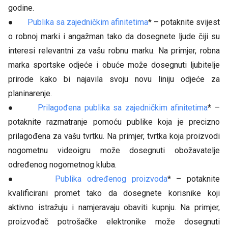
godine.
●
Publika sa zajedničkim afinitetima
* – potaknite svijest
o robnoj marki i angažman tako da dosegnete ljude čiji su
interesi relevantni za vašu robnu marku. Na primjer, robna
marka sportske odjeće i obuće može dosegnuti ljubitelje
prirode kako bi najavila svoju novu liniju odjeće za
planinarenje.
●
Prilagođena publika sa zajedničkim afinitetima
* –
potaknite razmatranje pomoću publike koja je precizno
prilagođena za vašu tvrtku. Na primjer, tvrtka koja proizvodi
nogometnu videoigru može dosegnuti obožavatelje
određenog nogometnog kluba.
●
Publika određenog proizvoda
* – potaknite
kvalificirani promet tako da dosegnete korisnike koji
aktivno istražuju i namjeravaju obaviti kupnju. Na primjer,
proizvođač potrošačke elektronike može dosegnuti