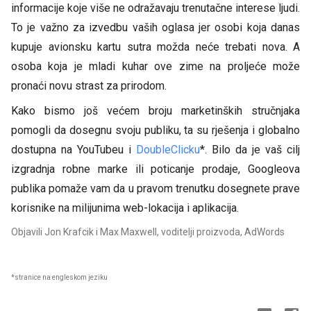
informacije koje više ne odražavaju trenutačne interese ljudi.
To je važno za izvedbu vaših oglasa jer osobi koja danas
kupuje avionsku kartu sutra možda neće trebati nova. A
osoba koja je mladi kuhar ove zime na proljeće može
pronaći novu strast za prirodom.
Kako bismo još većem broju marketinških stručnjaka
pomogli da dosegnu svoju publiku, ta su rješenja i globalno
dostupna na YouTubeu i
DoubleClicku
*. Bilo da je vaš cilj
izgradnja robne marke ili poticanje prodaje, Googleova
publika pomaže vam da u pravom trenutku dosegnete prave
korisnike na milijunima web-lokacija i aplikacija.
Objavili Jon Krafcik i Max Maxwell, voditelji proizvoda, AdWords
*stranice na engleskom jeziku