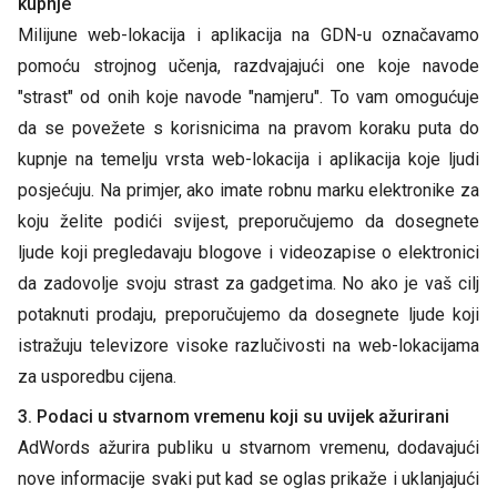
kupnje
Milijune web-lokacija i aplikacija na GDN-u označavamo
pomoću strojnog učenja, razdvajajući one koje navode
"strast" od onih koje navode "namjeru". To vam omogućuje
da se povežete s korisnicima na pravom koraku puta do
kupnje na temelju vrsta web-lokacija i aplikacija koje ljudi
posjećuju. Na primjer, ako imate robnu marku elektronike za
koju želite podići svijest, preporučujemo da dosegnete
ljude koji pregledavaju blogove i videozapise o elektronici
da zadovolje svoju strast za gadgetima. No ako je vaš cilj
potaknuti prodaju, preporučujemo da dosegnete ljude koji
istražuju televizore visoke razlučivosti na web-lokacijama
za usporedbu cijena.
3. Podaci u stvarnom vremenu koji su uvijek ažurirani
AdWords ažurira publiku u stvarnom vremenu, dodavajući
nove informacije svaki put kad se oglas prikaže i uklanjajući