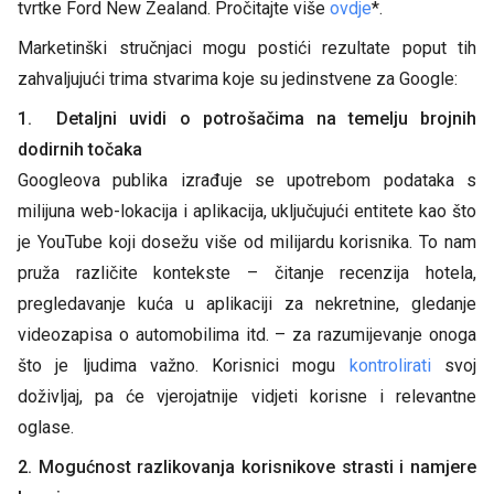
tvrtke Ford New Zealand. Pročitajte više
ovdje
*.
Marketinški stručnjaci mogu postići rezultate poput tih
zahvaljujući trima stvarima koje su jedinstvene za Google:
1. Detaljni uvidi o potrošačima na temelju brojnih
dodirnih točaka
Googleova publika izrađuje se upotrebom podataka s
milijuna web-lokacija i aplikacija, uključujući entitete kao što
je YouTube koji dosežu više od milijardu korisnika. To nam
pruža različite kontekste – čitanje recenzija hotela,
pregledavanje kuća u aplikaciji za nekretnine, gledanje
videozapisa o automobilima itd. – za razumijevanje onoga
što je ljudima važno. Korisnici mogu
kontrolirati
svoj
doživljaj, pa će vjerojatnije vidjeti korisne i relevantne
oglase.
2. Mogućnost razlikovanja korisnikove strasti i namjere