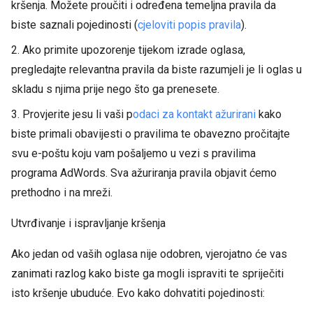
kršenja. Možete proučiti i određena temeljna pravila da
biste saznali pojedinosti (
cjeloviti popis pravila
).
2. Ako primite upozorenje tijekom izrade oglasa,
pregledajte relevantna pravila da biste razumjeli je li oglas u
skladu s njima prije nego što ga prenesete.
3. Provjerite jesu li vaši p
odaci za kontakt ažurirani
kako
biste primali obavijesti o pravilima te obavezno pročitajte
svu e-poštu koju vam pošaljemo u vezi s pravilima
programa AdWords. Sva ažuriranja pravila objavit ćemo
prethodno i na mreži.
Utvrđivanje i ispravljanje kršenja
Ako jedan od vaših oglasa nije odobren, vjerojatno će vas
zanimati razlog kako biste ga mogli ispraviti te spriječiti
isto kršenje ubuduće. Evo kako dohvatiti pojedinosti: