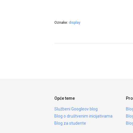
Oznake:
display
Opće teme
Pro
Službeni Googleov blog
Blo
Blog o društvenim inicijativama
Blo
Blog za studente
Blo