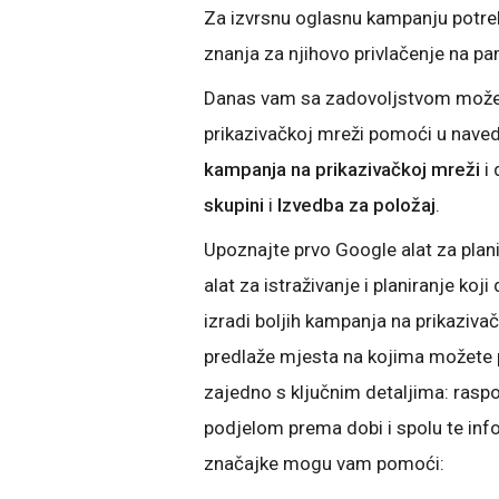
Za izvrsnu oglasnu kampanju potrebn
znanja za njihovo privlačenje na p
Danas vam sa zadovoljstvom možem
prikazivačkoj mreži pomoći u nave
kampanja na prikazivačkoj mreži
i 
skupini
i
Izvedba za položaj
.
Upoznajte prvo Google alat za plan
alat za istraživanje i planiranje koj
izradi boljih kampanja na prikaziva
predlaže mjesta na kojima možete p
zajedno s ključnim detaljima: raspo
podjelom prema dobi i spolu te info
značajke mogu vam pomoći: