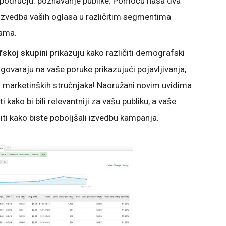
području: poznavanje publike. Pomoću naša dva
 izvedba vaših oglasa u različitim segmentima
jama.
fskoj skupini
prikazuju kako različiti demografski
govaraju na vaše poruke prikazujući pojavljivanja,
ih marketinških stručnjaka! Naoružani novim uvidima
kako bi bili relevantniji za vašu publiku, a vaše
eniti kako biste poboljšali izvedbu kampanja.