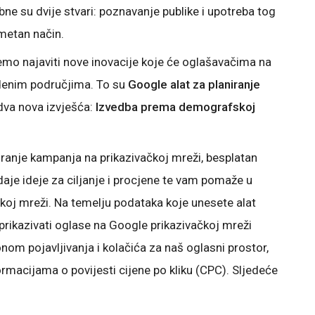
e su dvije stvari: poznavanje publike i upotreba tog
ametan način.
o najaviti nove inovacije koje će oglašavačima na
denim područjima. To su
Google alat za planiranje
dva nova izvješća:
Izvedba prema demografskoj
iranje kampanja na prikazivačkoj mreži, besplatan
i daje ideje za ciljanje i procjene te vam pomaže u
čkoj mreži. Na temelju podataka koje unesete alat
rikazivati oglase na Google prikazivačkoj mreži
nom pojavljivanja i kolačića za naš oglasni prostor,
rmacijama o povijesti cijene po kliku (CPC). Sljedeće