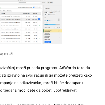
koj mreži
ikazivačkoj mreži pripada programu AdWords tako da
ti izravno na svoj račun ili ga možete preuzeti kako
e kampanja na prikazivačkoj mreži bit će dostupan u
iko tjedana moći ćete ga početi upotrebljavati.