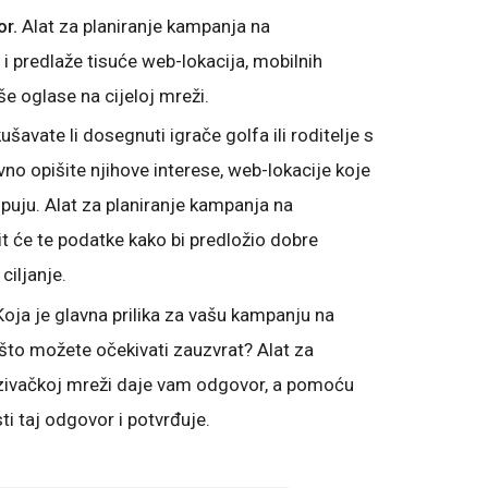
or.
Alat za planiranje kampanja na
 i predlaže tisuće web-lokacija, mobilnih
še oglase na cijeloj mreži.
ušavate li dosegnuti igrače golfa ili roditelje s
 opišite njihove interese, web-lokacije koje
puju. Alat za planiranje kampanja na
it će te podatke kako bi predložio dobre
 ciljanje.
Koja je glavna prilika za vašu kampanju na
 što možete očekivati zauzvrat? Alat za
azivačkoj mreži daje vam odgovor, a pomoću
ti taj odgovor i potvrđuje.