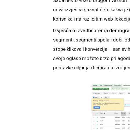
Sada nešto više o drugom važnom 
nova izvješća saznat ćete kakva je
korisnika i na različitim web-lokaci
Izvješća o izvedbi prema demogra
segmenti, segmenti spola i dobi, od
stope klikova i konverzija − san sv
svoje oglase možete brzo prilagoditi 
postavke ciljanja i licitiranja izmij