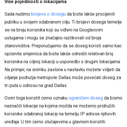
Više pojedinosti o lokacijama
Sada nudimo
brojeve o dosegu
da biste lakše procijenili
publiku u svojem odabranom cilju. Ti brojevi dosega temelje
se na broju korisnika koji su viđeni na Googleovim
uslugama i mogu se značajno razlikovati od broja
stanovništva. Preporučujemo da se doseg koristi samo kao
općenita smjernica da biste lakše odredili relativan broj
korisnika na ciljnoj lokaciji u usporedbi s drugim lokacijama.
Na primjer, na snimku zaslona u nastavku možete vidjeti da
ciljanje područja metropole Dallas može povećati doseg za
tri puta u odnosu na grad Dallas.
Osim toga koristit ćemo oznaku
ograničeni doseg
da bismo
naznačili lokacije na kojima možda ne možemo pridružiti
korisnike odabranoj lokaciji na temelju IP adrese njihovih
uređaja. U tim ćemo slučajevima u glavnom koristiti