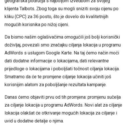
geografska područja s najboljom izvedbom za svojeg
klijenta Talbots. Zbog toga su mogli sniziti svoju cijenu po
kliku (CPC) za 36 posto, što je dovelo do kvalitetnijih
mogućih korisnika po nižoj cijeni.
Da bismo našim oglašivačima omogućili još bolji korisnički
doživljaj, povezali smo značajku ciljanja lokacija u programu
AdWords s uslugom Google Karte. Na taj ćemo način moći
dati dodatne informacije o lokacijama, dati relevantne
prijedloge o lokacijama i poboljšati točnost ciljanja lokacija.
Smatramo da će te promjene ciljanje lokacija učiniti još
korisnijim alatom za poboljšanje rezultata kampanje.
Danas ćemo objaviti prvu od tih promjena: promjenu sučelja
za ciljanje lokacija u programu AdWords. Novi alat za ciljanje
lokacija olakšat će otkrivanje mogućih lokacija za ciljanje i
uvid u dodatne detalje o njima.