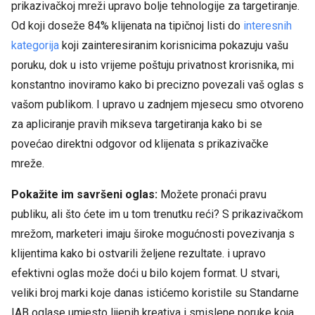
prikazivačkoj mreži upravo bolje tehnologije
za targetiranje.
Od koji doseže 84% klijenata na tipičnoj listi do
interesnih
kategorija
koji zainteresiranim korisnicima pokazuju vašu
poruku, dok u isto vrijeme poštuju privatnost krorisnika, mi
konstantno inoviramo kako bi precizno povezali vaš oglas s
vašom publikom. I upravo u zadnjem mjesecu smo otvoreno
za apliciranje pravih mikseva targetiranja kako bi se
povećao direktni odgovor od klijenata s prikazivačke
mreže.
Pokažite im savršeni oglas:
Možete pronaći pravu
publiku, ali što ćete im u tom trenutku reći? S prikazivačkom
mrežom, marketeri imaju široke mogućnosti povezivanja s
klijentima kako bi ostvarili željene rezultate. i upravo
efektivni oglas može doći u bilo kojem format. U stvari,
veliki broj marki koje danas istićemo koristile su Standarne
IAB oglase umjesto lijepih kreativa i smislene poruke koja